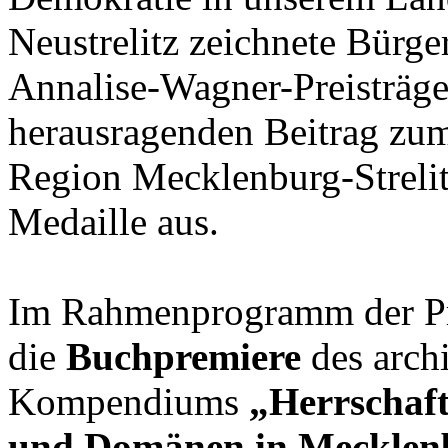
Neustrelitz zeichnete Bürg
Annalise-Wagner-Preisträge
herausragenden Beitrag zum
Region Mecklenburg-Strelit
Medaille aus.
Im Rahmenprogramm der Pre
die
Buchpremiere
des archi
Kompendiums
„Herrschaf
und Domänen in Mecklenbu