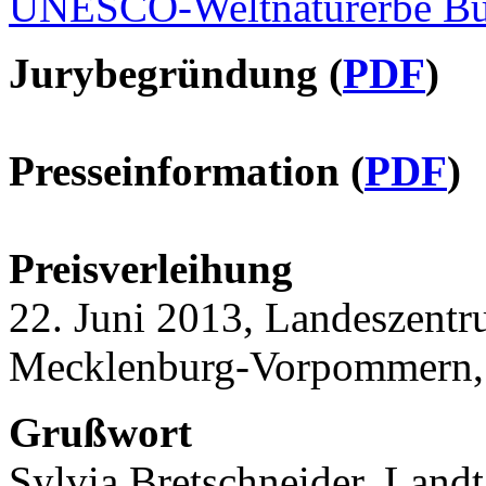
UNESCO-Weltnaturerbe Bu
Jurybegründung (
PDF
)
Presseinformation (
PDF
)
Preisverleihung
22. Juni 2013, Landeszentr
Mecklenburg-Vorpommern, N
Grußwort
Sylvia Bretschneider, Land