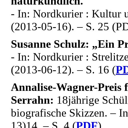
naturkundlich.
- In: Nordkurier : Kultur
(2013-05-16). – S. 25 (P
Susanne Schulz: „Ein P
- In: Nordkurier : Streli
(2013-06-12). – S. 16 (
P
Annalise-Wagner-Preis 
Serrahn:
18jährige Schüle
biografische Skizzen. – In
13)14. – S. 4 (
PDF
)